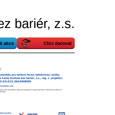
z bariér, z.s.
é akce
Chci darovat