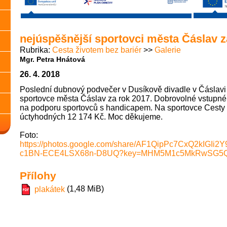
nejúspěšnější sportovci města Čáslav z
Rubrika
Cesta životem bez bariér
Galerie
Mgr. Petra Hnátová
26. 4. 2018
Poslední dubnový podvečer v Dusíkově divadle v Čáslavi 
sportovce města Čáslav za rok 2017. Dobrovolné vstupné 
na podporu sportovců s handicapem. Na sportovce Cesty ž
úctyhodných 12 174 Kč. Moc děkujeme.
Foto:
https://photos.google.com/share/AF1QipPc7CxQ2kIGI
c1BN-ECE4LSX68n-D8UQ?key=MHM5M1c5MkRwSG5
Přílohy
(1,48 MiB)
plakátek