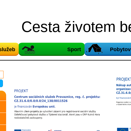
Cesta životem be
služeb
Sport
Pobytov