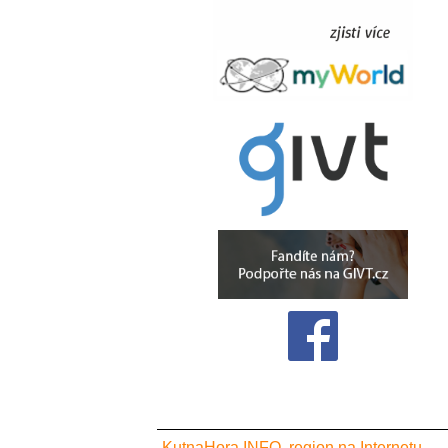
KutnaHora.INFO, region na Internetu