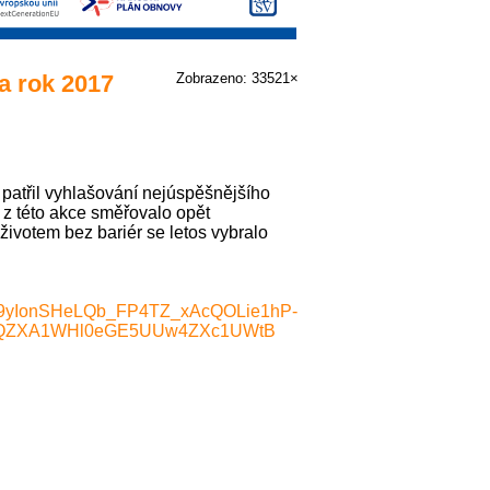
a rok 2017
Zobrazeno: 33521×
patřil vyhlašování nejúspěšnějšího
z této akce směřovalo opět
ivotem bez bariér se letos vybralo
i2Y9yIonSHeLQb_FP4TZ_xAcQOLie1hP-
QZXA1WHl0eGE5UUw4ZXc1UWtB