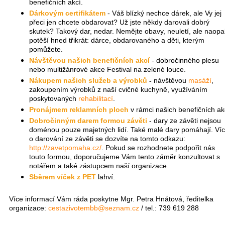
benefičních akcí.
Dárkovým certifikátem
- Váš blízký nechce dárek, ale Vy jej
přeci jen chcete obdarovat? Už jste někdy darovali dobrý
skutek? Takový dar, nedar. Nemějte obavy, neuletí, ale naopa
potěší hned třikrát: dárce, obdarovaného a děti, kterým
pomůžete.
Návštěvou našich benefičních akcí
- dobročinného plesu
nebo multižánrové akce Festival na zelené louce.
Nákupem našich služeb a výrobků
-
návštěvou
masáží
,
zakoupením výrobků z naší cvičné kuchyně, využíváním
poskytovaných
rehabilitací
.
Pronájmem reklamních ploch
v rámci našich benefičních ak
Dobročinným
darem formou závěti
- dary ze závěti nejsou
doménou pouze majetných lidí. Také malé dary pomáhají. Ví
o darování ze závěti se dozvíte na tomto odkazu:
http://zavetpomaha.cz/
. Pokud se rozhodnete podpořit nás
touto formou, doporučujeme Vám tento záměr konzultovat s
notářem a také zástupcem naší organizace.
Sběrem víček z PET
lahví.
Více informací Vám ráda poskytne Mgr. Petra Hnátová, ředitelka
organizace:
cestazivotembb@seznam.cz
/ tel.: 739 619 288