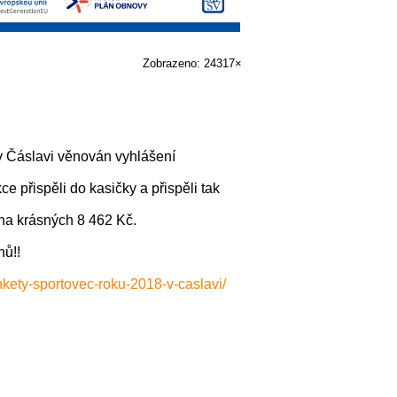
Zobrazeno: 24317×
 v Čáslavi věnován vyhlášení
 přispěli do kasičky a přispěli tak
na krásných 8 462 Kč.
ů!!
kety-sportovec-roku-2018-v-caslavi/