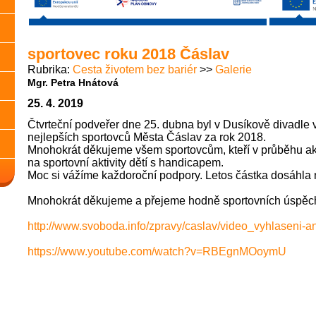
sportovec roku 2018 Čáslav
Rubrika
Cesta životem bez bariér
Galerie
Mgr. Petra Hnátová
25. 4. 2019
Čtvrteční podveřer dne 25. dubna byl v Dusíkově divadle
nejlepších sportovců Města Čáslav za rok 2018.
Mnohokrát děkujeme všem sportovcům, kteří v průběhu akce
na sportovní aktivity dětí s handicapem.
Moc si vážíme každoroční podpory. Letos částka dosáhla 
Mnohokrát děkujeme a přejeme hodně sportovních úspěch
http://www.svoboda.info/zpravy/caslav/video_vyhlaseni-an
https://www.youtube.com/watch?v=RBEgnMOoymU