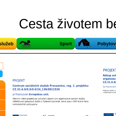
Cesta životem be
služeb
Sport
Pobytov