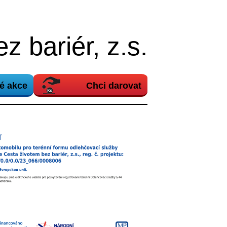
z bariér, z.s.
é akce
Chci darovat