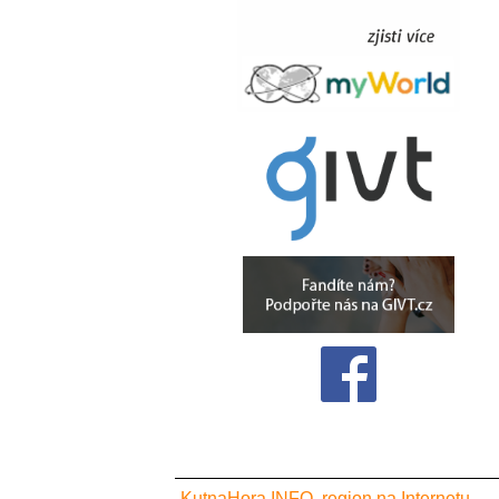
KutnaHora.INFO, region na Internetu